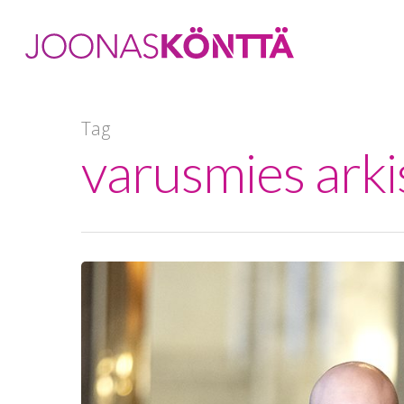
Tag
varusmies arki
Hit enter to search or ESC to close