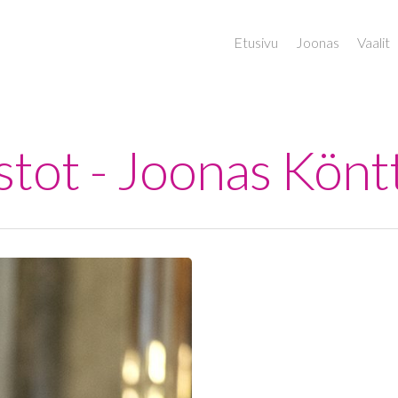
Etusivu
Joonas
Vaalit
stot - Joonas Könt