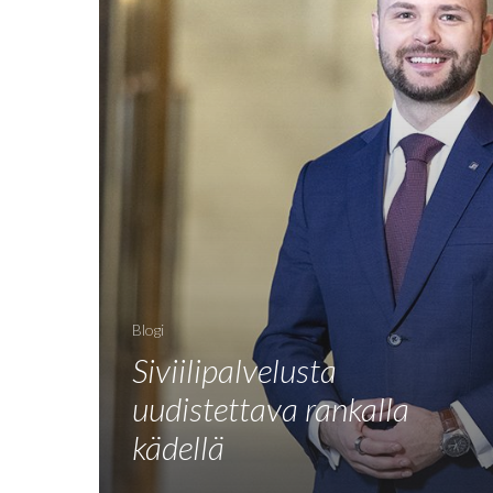
Blogi
Siviilipalvelusta
uudistettava rankalla
kädellä