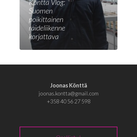
Joonas
Könttä Vlog:
Suomen
Vaalit
poikittainen
Blogi
raideliikenne
korjattava
Osallistu
EN
RU
Joonas Könttä
joonas.kontta@gmail.com
+358 40 56 27 598