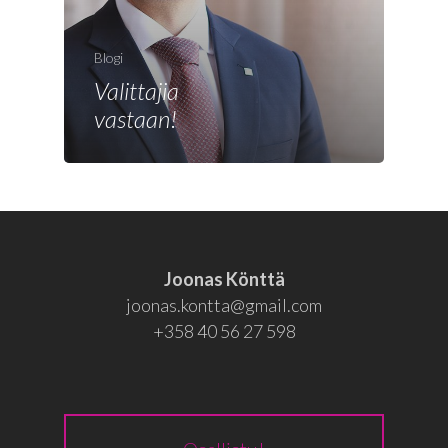
Joonas
Vaalit
Blogi
Blogi
Valittajia
vastaan!
Osallistu
EN
RU
Joonas Könttä
joonas.kontta@gmail.com
+358 40 56 27 598