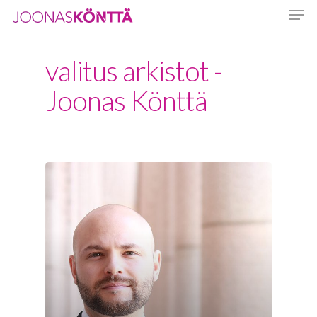
valitus arkistot -
Hit enter to search or ESC to close
Joonas Könttä
Etusivu