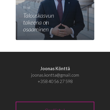
Joonas
Blogi
Vaalit
Talouskasvun
Blogi
takeena on
osaaminen
Osallistu
EN
RU
Joonas Könttä
joonas.kontta@gmail.com
+358 40 56 27 598