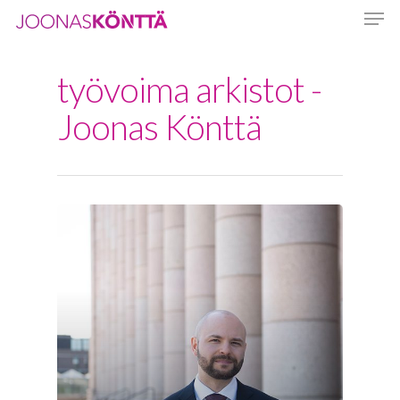
työvoima arkistot -
Hit enter to search or ESC to close
Joonas Könttä
Etusivu