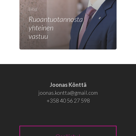
Joonas
Blogi
Vaalit
Ruoantuotannosta
Blogi
yhteinen
vastuu
Osallistu
EN
RU
Joonas Könttä
joonas.kontta@gmail.com
+358 40 56 27 598