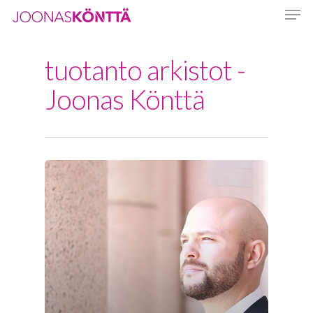
tuotanto arkistot -
Hit enter to search or ESC to close
Joonas Könttä
Etusivu