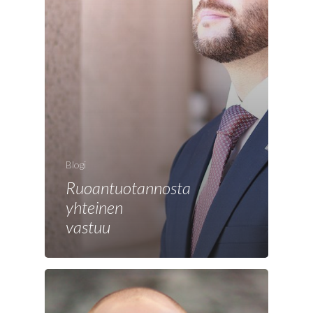
Blogi
Ruoantuotannosta
Etusivu
yhteinen
Joonas
vastuu
Vaalit
Blogi
Osallistu