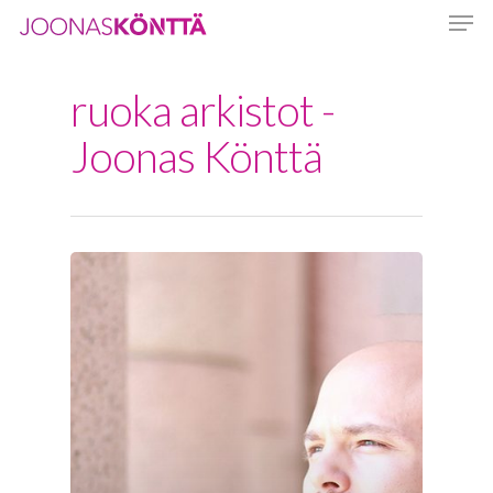
ruoka arkistot -
Hit enter to search or ESC to close
Joonas Könttä