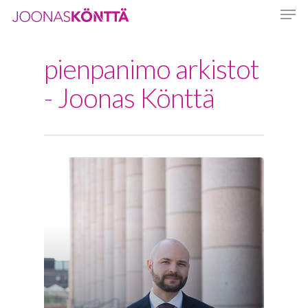
pienpanimo arkistot
Hit enter to search or ESC to close
- Joonas Könttä
Etusivu