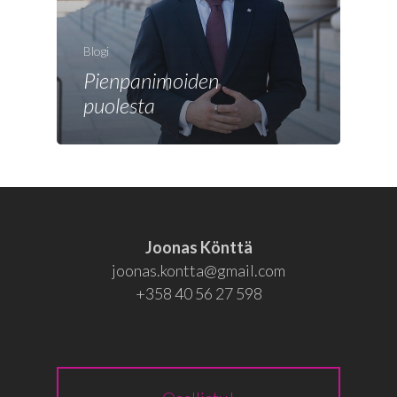
Joonas
Vaalit
Blogi
Blogi
Pienpanimoiden
puolesta
Osallistu
EN
RU
Joonas Könttä
joonas.kontta@gmail.com
+358 40 56 27 598