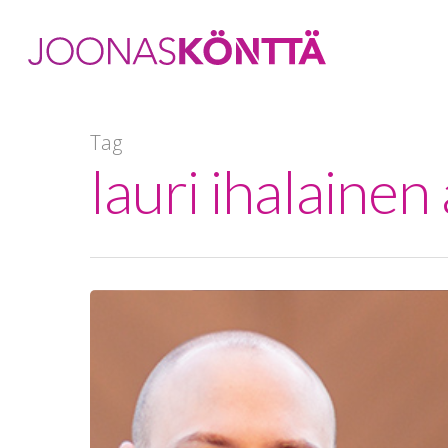
Tag
lauri ihalainen
Hit enter to search or ESC to close