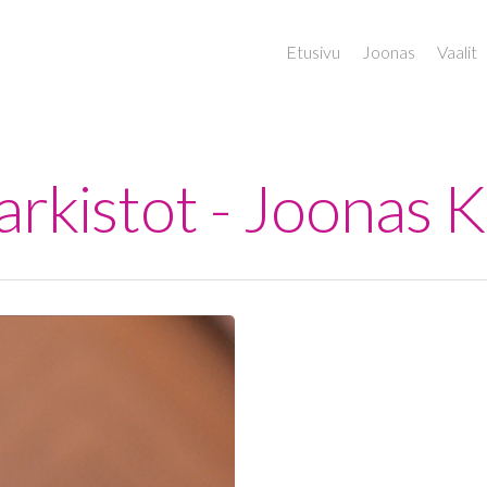
Etusivu
Joonas
Vaalit
 arkistot - Joonas 