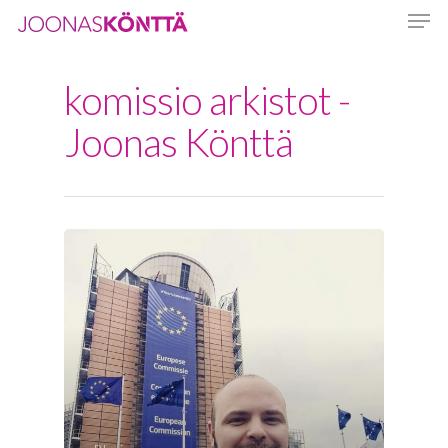
komissio arkistot -
Hit enter to search or ESC to close
Joonas Könttä
Etusivu