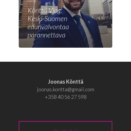
Joonas
Blogi
Könttä Vlog:
Vaalit
Keski-Suomen
Blogi
edunvalvontaa
parannettava
Osallistu
EN
RU
Joonas Könttä
joonas.kontta@gmail.com
+358 40 56 27 598