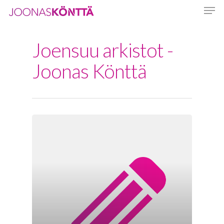
Joensuu arkistot -
Hit enter to search or ESC to close
Joonas Könttä
Etusivu