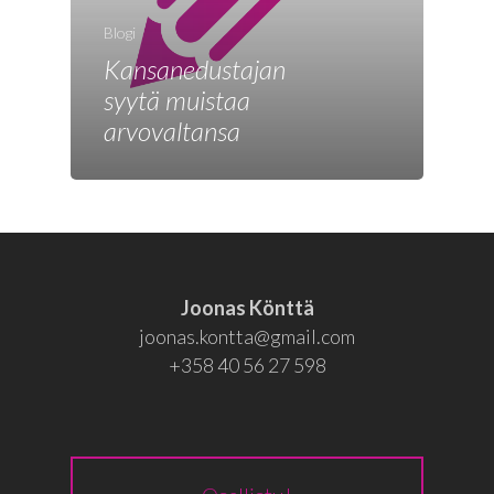
Joonas
Blogi
Vaalit
Kansanedustajan
Blogi
syytä muistaa
arvovaltansa
Osallistu
EN
RU
Joonas Könttä
joonas.kontta@gmail.com
+358 40 56 27 598