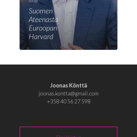
Joonas
Blogi
Suomen
Vaalit
Ateenasta
Blogi
Euroopan
Harvard
Osallistu
EN
RU
Joonas Könttä
joonas.kontta@gmail.com
+358 40 56 27 598