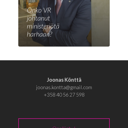
Joonas
Blogi
Onko VR
Vaalit
johtanut
Blogi
ministeriötä
harhaan?
Osallistu
EN
RU
Joonas Könttä
joonas.kontta@gmail.com
+358 40 56 27 598