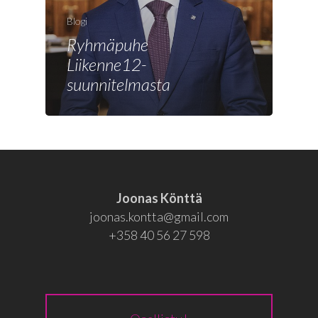
Joonas
Blogi
Vaalit
Ryhmäpuhe
Blogi
Liikenne12-
suunnitelmasta
Osallistu
EN
RU
Joonas Könttä
joonas.kontta@gmail.com
+358 40 56 27 598