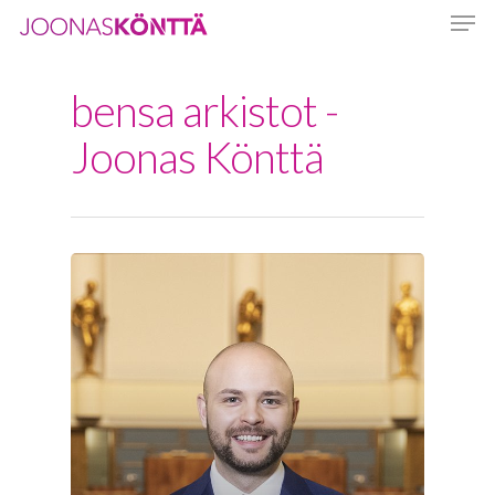
bensa arkistot -
Hit enter to search or ESC to close
Joonas Könttä
Etusivu