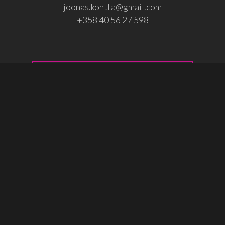
joonas.kontta@gmail.com
+358 40 56 27 598
Osallistu!
© 2026 Joonas Könttä.