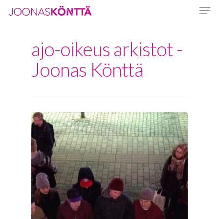
ajo-oikeus arkistot -
Hit enter to search or ESC to close
Joonas Könttä