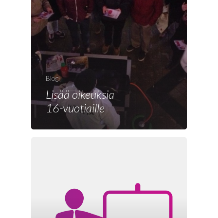
Etusivu
Joonas
Blogi
Lisää oikeuksia
Vaalit
16-vuotiaille
Blogi
Osallistu
EN
RU